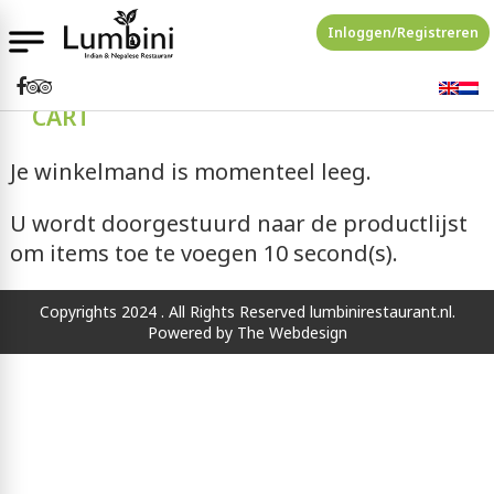
Inloggen/Registreren
CART
Je winkelmand is momenteel leeg.
U wordt doorgestuurd naar de productlijst
om items toe te voegen
10
second(s).
Copyrights 2024 . All Rights Reserved lumbinirestaurant.nl.
Powered by
The Webdesign