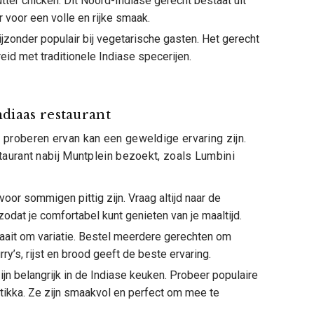
ter chicken. Dit Noord-Indiase gerecht bestaat uit
 voor een volle en rijke smaak.
jzonder populair bij vegetarische gasten. Het gerecht
eid met traditionele Indiase specerijen.
ndiaas restaurant
 proberen ervan kan een geweldige ervaring zijn.
taurant nabij Muntplein bezoekt, zoals Lumbini
oor sommigen pittig zijn. Vraag altijd naar de
odat je comfortabel kunt genieten van je maaltijd.
aait om variatie. Bestel meerdere gerechten om
y’s, rijst en brood geeft de beste ervaring.
jn belangrijk in de Indiase keuken. Probeer populaire
tikka. Ze zijn smaakvol en perfect om mee te