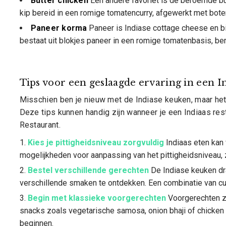
Butter chicken
Een andere favoriet is de beroemde but
kip bereid in een romige tomatencurry, afgewerkt met boter
Paneer korma
Paneer is Indiase cottage cheese en bi
bestaat uit blokjes paneer in een romige tomatenbasis, ber
Tips voor een geslaagde ervaring in een I
Misschien ben je nieuw met de Indiase keuken, maar het
Deze tips kunnen handig zijn wanneer je een Indiaas res
Restaurant.
Kies je pittigheidsniveau zorgvuldig
Indiaas eten kan v
mogelijkheden voor aanpassing van het pittigheidsniveau, z
Bestel verschillende gerechten
De Indiase keuken dr
verschillende smaken te ontdekken. Een combinatie van curr
Begin met klassieke voorgerechten
Voorgerechten zi
snacks zoals vegetarische samosa, onion bhaji of chicken 
beginnen.