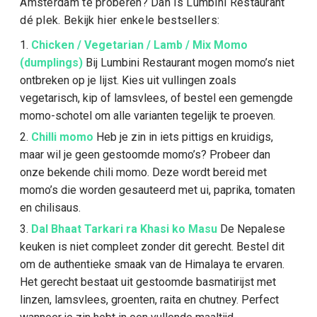
Amsterdam te proberen? Dan is Lumbini Restaurant
dé plek. Bekijk hier enkele bestsellers:
Chicken / Vegetarian / Lamb / Mix Momo
(dumplings)
Bij Lumbini Restaurant mogen momo’s niet
ontbreken op je lijst. Kies uit vullingen zoals
vegetarisch, kip of lamsvlees, of bestel een gemengde
momo-schotel om alle varianten tegelijk te proeven.
Chilli momo
Heb je zin in iets pittigs en kruidigs,
maar wil je geen gestoomde momo’s? Probeer dan
onze bekende chili momo. Deze wordt bereid met
momo’s die worden gesauteerd met ui, paprika, tomaten
en chilisaus.
Dal Bhaat Tarkari ra Khasi ko Masu
De Nepalese
keuken is niet compleet zonder dit gerecht. Bestel dit
om de authentieke smaak van de Himalaya te ervaren.
Het gerecht bestaat uit gestoomde basmatirijst met
linzen, lamsvlees, groenten, raita en chutney. Perfect